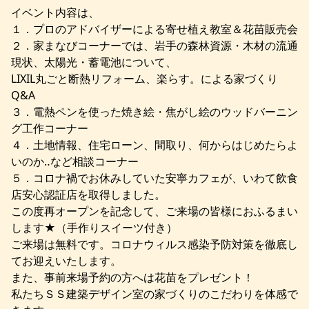
イベント内容は、
１．プロのアドバイザーによる寄せ植え教室＆花苗販売会
２．家まなびコーナーでは、岩手の森林資源・木材の流通
現状、太陽光・蓄電池について、
LIXIL丸ごと断熱リフォーム、楽らす。による家づくり
Q&A
３．電熱ペンを使った焼き絵・焦がし絵のウッドバーニン
グ工作コーナー
４．土地情報、住宅ローン、間取り、何からはじめたらよ
いのか‥など相談コーナー
５．コロナ禍でお休みしていた安寧カフェが、いわて飲食
店安心認証店を取得しました。
この度再オープンを記念して、ご来場の皆様におふるまい
します★（手作りスイーツ付き）
ご来場は無料です。コロナウィルス感染予防対策を徹底し
てお迎えいたします。
また、事前来場予約の方へは花苗をプレゼント！
私たちＳＳ建築デザイン室の家づくりのこだわりを体感で